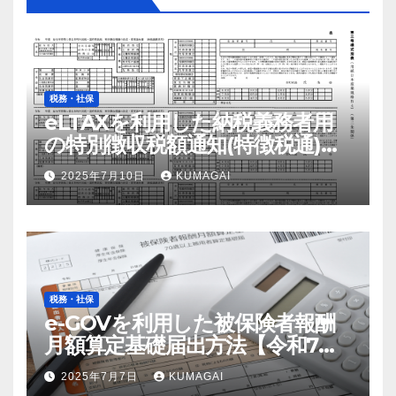
税務・社保
eLTAXを利用した納税義務者用
の特別徴収税額通知(特徴税通)の
配布および確認の流れ【令和7
2025年7月10日
KUMAGAI
年；2025年】
税務・社保
e-GOVを利用した被保険者報酬
月額算定基礎届出方法【令和7
年；2025年届出】
2025年7月7日
KUMAGAI