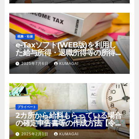
税務・社保
e-Taxソフト(WEB版)を利用し
た給与所得・退職所得等の所得税
徴収高計算書の作成方法【令和7
2025年7月6日
KUMAGAI
年；2025年分】(創業4年目)
プライベート
2カ所から給料もらっている場合
の確定申告書等の作成方法【令和
6年；2024年分】
2025年2月1日
KUMAGAI