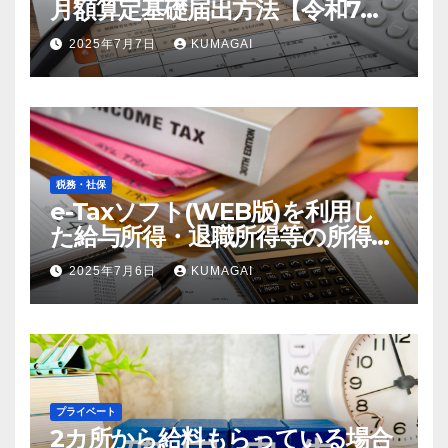
月額算定基礎届出方法【令和7
年；2025年届出】
2025年7月7日
KUMAGAI
税務・社保
e-Taxソフト(WEB版)を利用し
た給与所得・退職所得等の所得税
徴収高計算書の作成方法【令和7
2025年7月6日
KUMAGAI
年；2025年分】(創業4年目)
プライベート
2カ所から給料もらっている場合