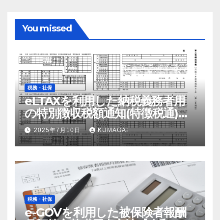
You missed
税務・社保
eLTAXを利用した納税義務者用
の特別徴収税額通知(特徴税通)の
配布および確認の流れ【令和7
2025年7月10日
KUMAGAI
年；2025年】
税務・社保
e-GOVを利用した被保険者報酬