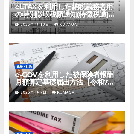
eLTAXを利用した納税義務者用
の特別徴収税額通知(特徴税通)の
配布および確認の流れ【令和7
2025年7月10日
KUMAGAI
年；2025年】
税務・社保
e-GOVを利用した被保険者報酬
月額算定基礎届出方法【令和7
年；2025年届出】
2025年7月7日
KUMAGAI