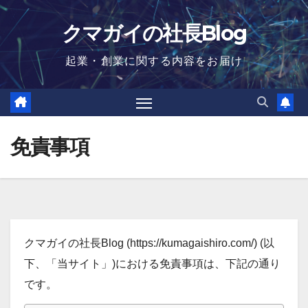
Skip
クマガイの社長Blog
to
content
起業・創業に関する内容をお届け
免責事項
クマガイの社長Blog (https://kumagaishiro.com/) (以
下、「当サイト」)における免責事項は、下記の通り
です。