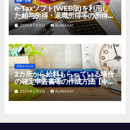
税務・社保
e-Taxソフト(WEB版)を利用し
た給与所得・退職所得等の所得税
徴収高計算書の作成方法【令和7
2025年7月6日
KUMAGAI
年；2025年分】(創業4年目)
プライベート
2カ所から給料もらっている場合
の確定申告書等の作成方法【令和
6年；2024年分】
2025年2月1日
KUMAGAI