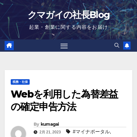
Skip
クマガイの社長Blog
to
content
起業・創業に関する内容をお届け
税務・社保
Webを利用した為替差益
の確定申告方法
By
kumagai
#マイナポータル
,
2月 21, 2023