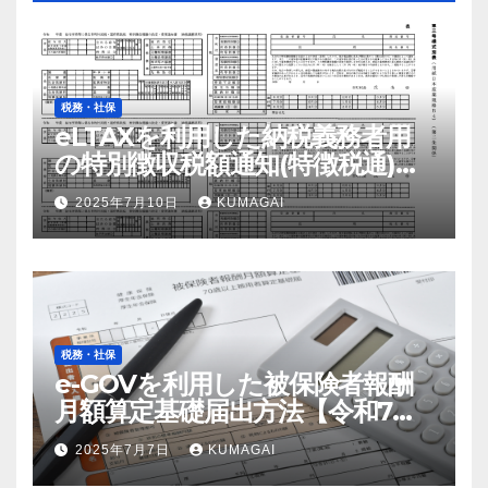
税務・社保
eLTAXを利用した納税義務者用
の特別徴収税額通知(特徴税通)の
配布および確認の流れ【令和7
2025年7月10日
KUMAGAI
年；2025年】
税務・社保
e-GOVを利用した被保険者報酬
月額算定基礎届出方法【令和7
年；2025年届出】
2025年7月7日
KUMAGAI