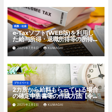
税務・社保
e-Taxソフト(WEB版)を利用し
た給与所得・退職所得等の所得税
徴収高計算書の作成方法【令和7
2025年7月6日
KUMAGAI
年；2025年分】(創業4年目)
プライベート
2カ所から給料もらっている場合
の確定申告書等の作成方法【令和
6年；2024年分】
2025年2月1日
KUMAGAI