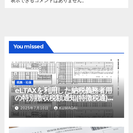
表示できるコメントはありません。
You missed
税務・社保
eLTAXを利用した納税義務者用
の特別徴収税額通知(特徴税通)の
配布および確認の流れ【令和7
2025年7月10日
KUMAGAI
年；2025年】