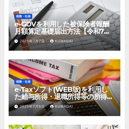
税務・社保
e-GOVを利用した被保険者報酬
月額算定基礎届出方法【令和7
年；2025年届出】
2025年7月7日
KUMAGAI
税務・社保
e-Taxソフト(WEB版)を利用し
た給与所得・退職所得等の所得税
徴収高計算書の作成方法【令和7
2025年7月6日
KUMAGAI
年；2025年分】(創業4年目)