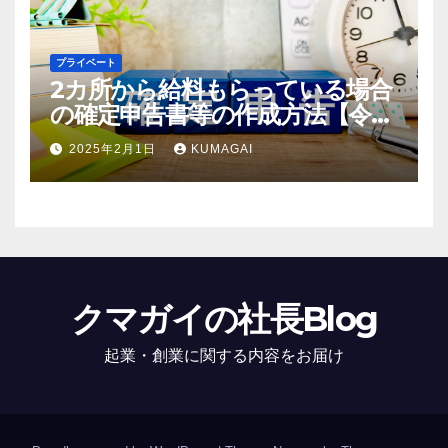
プライベート
2カ所から給料もらっている場合
の確定申告書等の作成方法【令和
6年；2024年分】
2025年2月1日
KUMAGAI
クマガイの社長Blog
起業・創業に関する内容をお届け