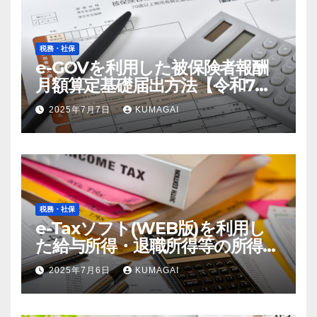
税務・社保
e-GOVを利用した被保険者報酬
月額算定基礎届出方法【令和7
年；2025年届出】
2025年7月7日
KUMAGAI
税務・社保
e-Taxソフト(WEB版)を利用し
た給与所得・退職所得等の所得税
徴収高計算書の作成方法【令和7
2025年7月6日
KUMAGAI
年；2025年分】(創業4年目)