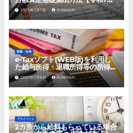
年；2025年届出】
2025年7月7日
KUMAGAI
税務・社保
e-Taxソフト(WEB版)を利用し
た給与所得・退職所得等の所得税
徴収高計算書の作成方法【令和7
2025年7月6日
KUMAGAI
年；2025年分】(創業4年目)
プライベート
2カ所から給料もらっている場合