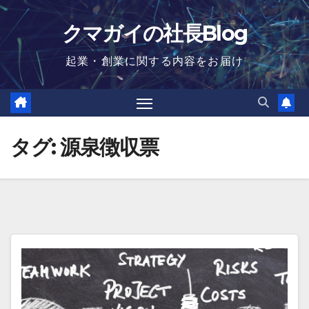
Skip
クマガイの社長Blog
to
content
起業・創業に関する内容をお届け
タグ:
源泉徴収票