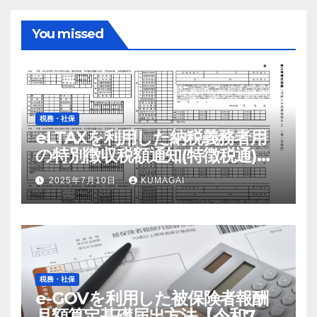
You missed
税務・社保
eLTAXを利用した納税義務者用
の特別徴収税額通知(特徴税通)の
配布および確認の流れ【令和7
2025年7月10日
KUMAGAI
年；2025年】
税務・社保
e-GOVを利用した被保険者報酬
月額算定基礎届出方法【令和7