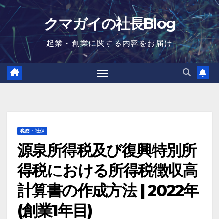
Skip
クマガイの社長Blog
to
content
起業・創業に関する内容をお届け
税務・社保
源泉所得税及び復興特別所
得税における所得税徴収高
計算書の作成方法 | 2022年
(創業1年目)