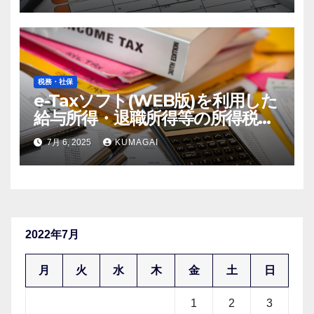
税務・社保
e-Taxソフト(WEB版)を利用した
給与所得・退職所得等の所得税徴
収高計算書の作成方法【令和7
7月 6, 2025
KUMAGAI
年；2025年分】(創業4年目)
2022年7月
月
火
水
木
金
土
日
1
2
3