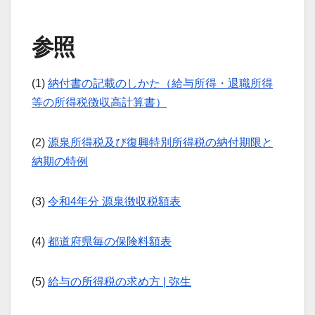
参照
(1)
納付書の記載のしかた（給与所得・退職所得
等の所得税徴収高計算書）
(2)
源泉所得税及び復興特別所得税の納付期限と
納期の特例
(3)
令和4年分 源泉徴収税額表
(4)
都道府県毎の保険料額表
(5)
給与の所得税の求め方 | 弥生