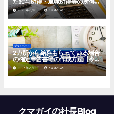
た給与所得・退職所得等の所得税
徴収高計算書の作成方法【令和7
2025年7月6日
KUMAGAI
年；2025年分】(創業4年目)
プライベート
2カ所から給料もらっている場合
の確定申告書等の作成方法【令和
6年；2024年分】
2025年2月1日
KUMAGAI
クマガイの社長Blog