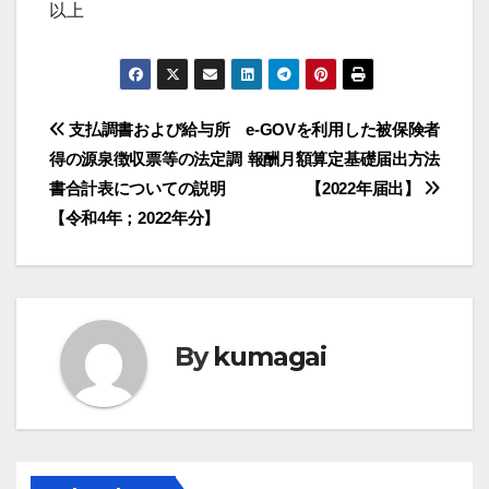
以上
投
支払調書および給与所
e-GOVを利用した被保険者
得の源泉徴収票等の法定調
報酬月額算定基礎届出方法
稿
書合計表についての説明
【2022年届出】
ナ
【令和4年；2022年分】
ビ
ゲ
ー
By
kumagai
シ
ョ