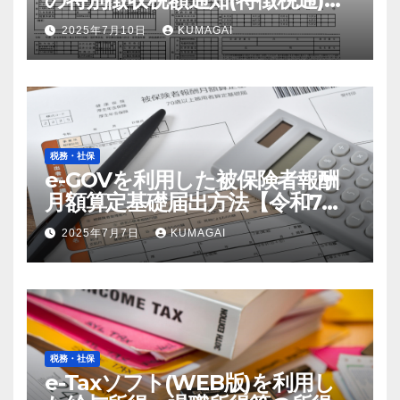
配布および確認の流れ【令和7
2025年7月10日
KUMAGAI
年；2025年】
税務・社保
e-GOVを利用した被保険者報酬
月額算定基礎届出方法【令和7
年；2025年届出】
2025年7月7日
KUMAGAI
税務・社保
e-Taxソフト(WEB版)を利用し