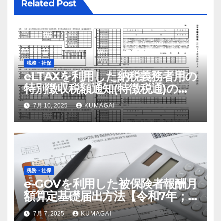
ン
Related Post
税務・社保
eLTAXを利用した納税義務者用の
特別徴収税額通知(特徴税通)の配
布および確認の流れ【令和7年；
7月 10, 2025
KUMAGAI
2025年】
税務・社保
e-GOVを利用した被保険者報酬月
額算定基礎届出方法【令和7年；
2025年届出】
7月 7, 2025
KUMAGAI