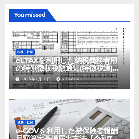
You missed
税務・社保
eLTAXを利用した納税義務者用
の特別徴収税額通知(特徴税通)の
配布および確認の流れ【令和7
2025年7月10日
KUMAGAI
年；2025年】
税務・社保
e-GOVを利用した被保険者報酬
月額算定基礎届出方法【令和7