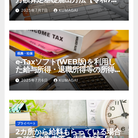
年；2025年届出】
2025年7月7日
KUMAGAI
税務・社保
e-Taxソフト(WEB版)を利用し
た給与所得・退職所得等の所得税
徴収高計算書の作成方法【令和7
2025年7月6日
KUMAGAI
年；2025年分】(創業4年目)
プライベート
2カ所から給料もらっている場合