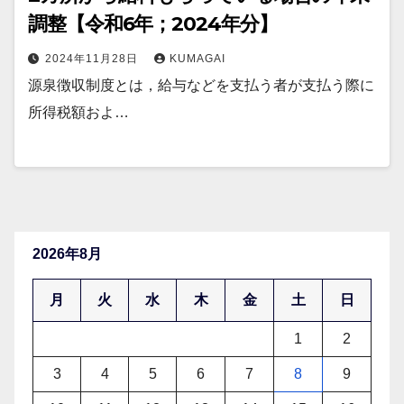
調整【令和6年；2024年分】
2024年11月28日
KUMAGAI
源泉徴収制度とは，給与などを支払う者が支払う際に
所得税額およ…
2026年8月
月
火
水
木
金
土
日
1
2
3
4
5
6
7
8
9