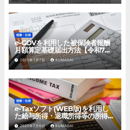
税務・社保
e-GOVを利用した被保険者報酬
月額算定基礎届出方法【令和7
年；2025年届出】
2025年7月7日
KUMAGAI
税務・社保
e-Taxソフト(WEB版)を利用し
た給与所得・退職所得等の所得税
徴収高計算書の作成方法【令和7
2025年7月6日
KUMAGAI