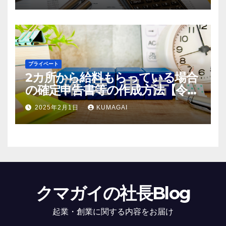
年；2025年分】(創業4年目)
プライベート
2カ所から給料もらっている場合
の確定申告書等の作成方法【令和
6年；2024年分】
2025年2月1日
KUMAGAI
クマガイの社長Blog
起業・創業に関する内容をお届け