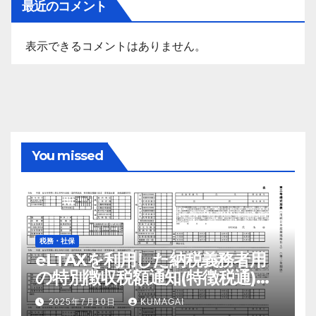
最近のコメント
表示できるコメントはありません。
You missed
税務・社保
eLTAXを利用した納税義務者用
の特別徴収税額通知(特徴税通)の
配布および確認の流れ【令和7
2025年7月10日
KUMAGAI
年；2025年】