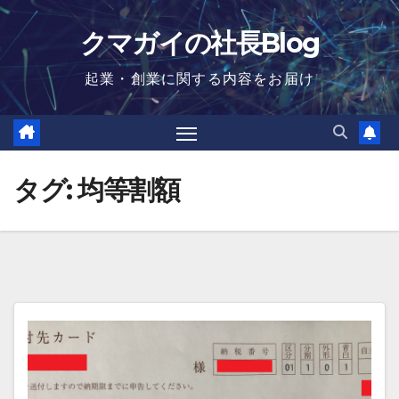
Skip
クマガイの社長Blog
to
content
起業・創業に関する内容をお届け
タグ:
均等割額