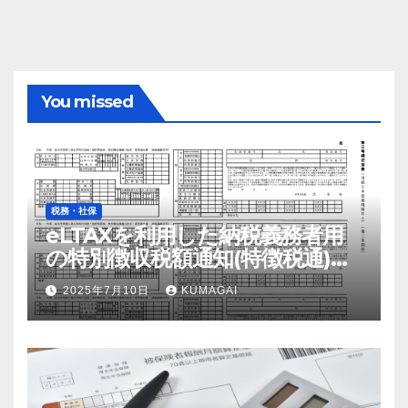
You missed
税務・社保
eLTAXを利用した納税義務者用
の特別徴収税額通知(特徴税通)の
配布および確認の流れ【令和7
2025年7月10日
KUMAGAI
年；2025年】