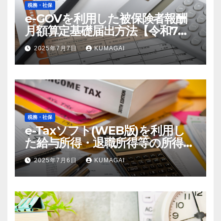
税務・社保
e-GOVを利用した被保険者報酬
月額算定基礎届出方法【令和7
年；2025年届出】
2025年7月7日
KUMAGAI
税務・社保
e-Taxソフト(WEB版)を利用し
た給与所得・退職所得等の所得税
徴収高計算書の作成方法【令和7
2025年7月6日
KUMAGAI
年；2025年分】(創業4年目)