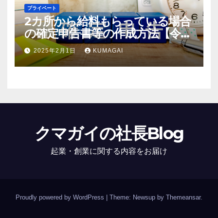
プライベート
2カ所から給料もらっている場合
の確定申告書等の作成方法【令和
6年；2024年分】
2025年2月1日
KUMAGAI
クマガイの社長Blog
起業・創業に関する内容をお届け
Proudly powered by WordPress
|
Theme: Newsup by
Themeansar
.