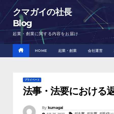
Skip
クマガイの社長
to
content
Blog
起業・創業に関する内容をお届け
HOME
起業・創業
会社運営
プライベート
法事・法要における
By
kumagai
#法事
,
#法要
,
#返信