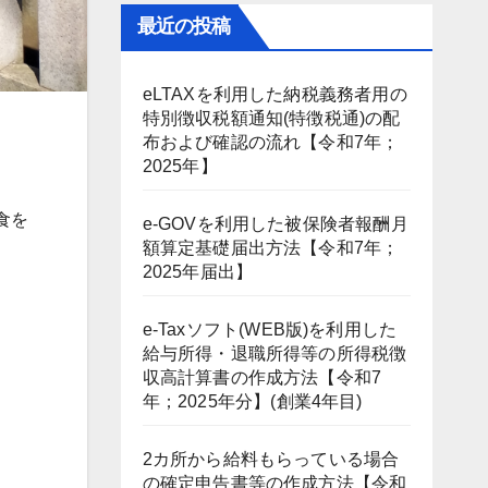
最近の投稿
eLTAXを利用した納税義務者用の
特別徴収税額通知(特徴税通)の配
布および確認の流れ【令和7年；
2025年】
食を
e-GOVを利用した被保険者報酬月
額算定基礎届出方法【令和7年；
2025年届出】
e-Taxソフト(WEB版)を利用した
給与所得・退職所得等の所得税徴
収高計算書の作成方法【令和7
年；2025年分】(創業4年目)
2カ所から給料もらっている場合
の確定申告書等の作成方法【令和