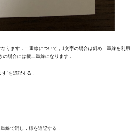
になります．二重線について，1文字の場合は斜め二重線を利用
きの場合には横二重線になります．
ます”を追記する．
二重線で消し，様を追記する．