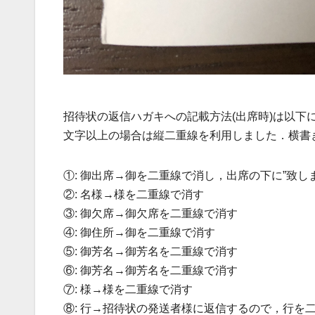
招待状の返信ハガキへの記載方法(出席時)は以下
文字以上の場合は縦二重線を利用しました．横書
①: 御出席→御を二重線で消し，出席の下に”致し
②: 名様→様を二重線で消す
③: 御欠席→御欠席を二重線で消す
④: 御住所→御を二重線で消す
⑤: 御芳名→御芳名を二重線で消す
⑥: 御芳名→御芳名を二重線で消す
⑦: 様→様を二重線で消す
⑧: 行→招待状の発送者様に返信するので，行を