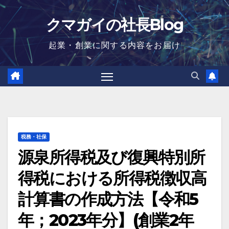
Skip
クマガイの社長Blog
to
content
起業・創業に関する内容をお届け
税務・社保
源泉所得税及び復興特別所
得税における所得税徴収高
計算書の作成方法【令和5
年；2023年分】(創業2年