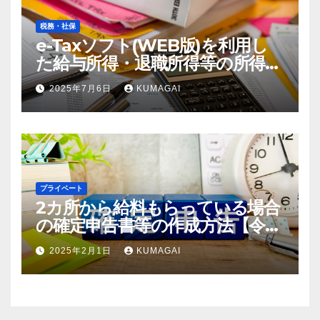
税務・社保
e-Taxソフト(WEB版)を利用し
た給与所得・退職所得等の所得税
徴収高計算書の作成方法【令和7
2025年7月6日
KUMAGAI
年；2025年分】(創業4年目)
プライベート
2カ所から給料もらっている場合
の確定申告書等の作成方法【令和
6年；2024年分】
2025年2月1日
KUMAGAI