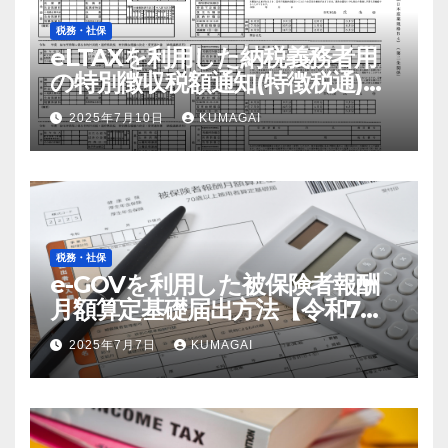
税務・社保
eLTAXを利用した納税義務者用
の特別徴収税額通知(特徴税通)の
配布および確認の流れ【令和7
2025年7月10日
KUMAGAI
年；2025年】
税務・社保
e-GOVを利用した被保険者報酬
月額算定基礎届出方法【令和7
年；2025年届出】
2025年7月7日
KUMAGAI