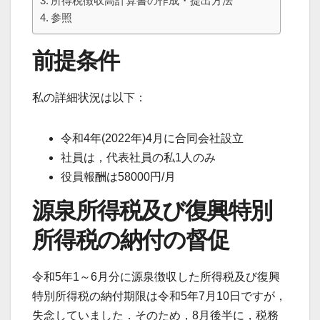
所得税徴収高計算書の作成・提出方法
参照
前提条件
私の詳細状況は以下：
令和4年(2022年)4月に合同会社設立
社員は，代表社員の私1人のみ
役員報酬は58000円/月
源泉所得税及び復興特別
所得税の納付の督促
令和5年1～6月分に源泉徴収した所得税及び復興
特別所得税の納付期限は令和5年7月10日ですが，
失念していました．そのため，8月後半に，税務