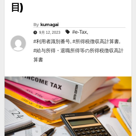
目)
By
kumagai
#e-Tax
,
9月 12, 2023
#利用者識別番号
,
#所得税徴収高計算書
,
#給与所得・退職所得等の所得税徴収高計
算書