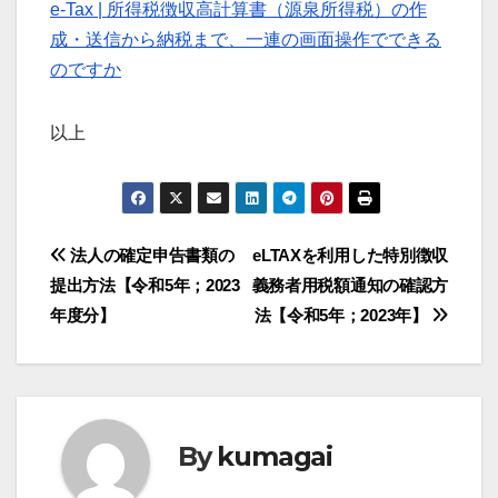
e-Tax | 所得税徴収高計算書（源泉所得税）の作
成・送信から納税まで、一連の画面操作でできる
のですか
以上
投
法人の確定申告書類の
eLTAXを利用した特別徴収
提出方法【令和5年；2023
義務者用税額通知の確認方
稿
年度分】
法【令和5年；2023年】
ナ
ビ
ゲ
By
kumagai
ー