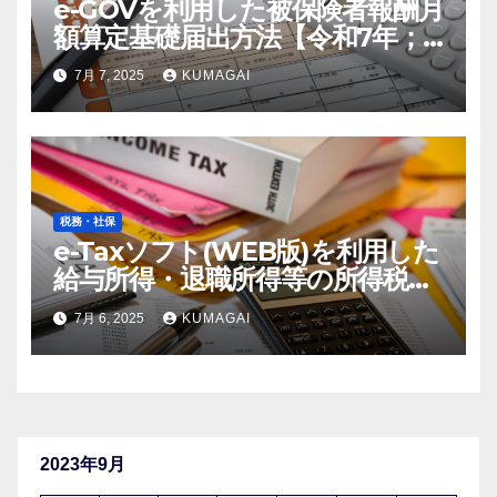
e-GOVを利用した被保険者報酬月
額算定基礎届出方法【令和7年；
2025年届出】
7月 7, 2025
KUMAGAI
税務・社保
e-Taxソフト(WEB版)を利用した
給与所得・退職所得等の所得税徴
収高計算書の作成方法【令和7
7月 6, 2025
KUMAGAI
年；2025年分】(創業4年目)
2023年9月