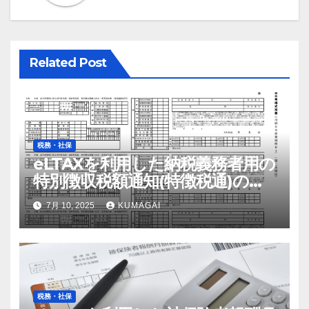
シ
ョ
Related Post
ン
税務・社保
eLTAXを利用した納税義務者用の
特別徴収税額通知(特徴税通)の配
布および確認の流れ【令和7年；
7月 10, 2025
KUMAGAI
2025年】
税務・社保