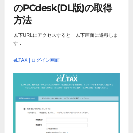
のPCdesk(DL版)の取得
方法
以下URLにアクセスすると，以下画面に遷移しま
す．
eLTAX | ログイン画面