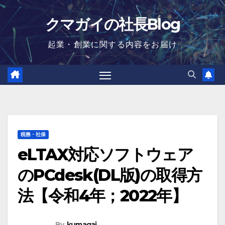
Skip
クマガイの社長Blog
to
content
起業・創業に関する内容をお届け
税務・社保
eLTAX対応ソフトウェア
のPCdesk(DL版)の取得方
法【令和4年；2022年】
By
kumagai